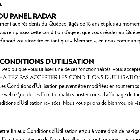
.
DU PANEL RADAR
ement aux résidents du Québec, âgés de 18 ans et plus au moment 
ous remplissez cette condition d’âge et que vous résidez au Qué
 d’abord vous inscrire en tant que « Membre », en nous communiq
CONDITIONS D’UTILISATION
 web ou que vous utilisez une de ses fonctionnalités, vous acceptez
 SOUHAITEZ PAS ACCEPTER LES CONDITIONS D’UTILISATI
nditions d’Utilisation peuvent être modifiées en tout temps p
Site web et\ou de ses Fonctionnalités postérieure à l’affichage de t
ons d’Utilisation révisées. Nous vous prions de bien vouloir visit
ettre fin aux Conditions d’Utilisation et\ou à votre droit de naviga
 Fonctionnalités ou de l’une de celles-ci, à tout moment, sans moti