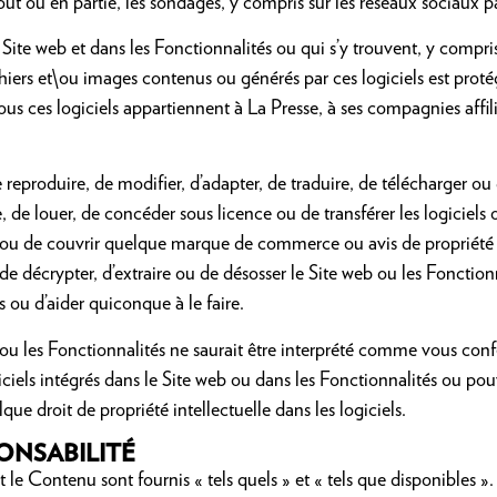
ut ou en partie, les sondages, y compris sur les réseaux sociaux pa
le Site web et dans les Fonctionnalités ou qui s’y trouvent, y com
iers et\ou images contenus ou générés par ces logiciels est protég
 Tous ces logiciels appartiennent à La Presse, à ses compagnies affi
r, de reproduire, de modifier, d’adapter, de traduire, de télécharger ou
re, de louer, de concéder sous licence ou de transférer les logiciels 
r ou de couvrir quelque marque de commerce ou avis de propriété in
e décrypter, d’extraire ou de désosser le Site web ou les Fonction
s ou d’aider quiconque à le faire.
 les Fonctionnalités ne saurait être interprété comme vous conféra
iciels intégrés dans le Site web ou dans les Fonctionnalités ou pou
e droit de propriété intellectuelle dans les logiciels.
ONSABILITÉ
t le Contenu sont fournis « tels quels » et « tels que disponibles ».