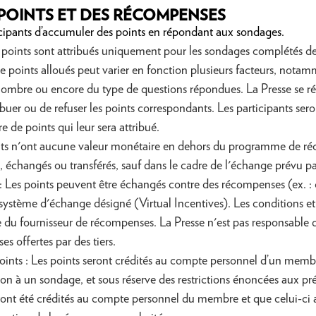
POINTS ET DES RÉCOMPENSES
cipants d’accumuler des points en répondant aux sondages.
s points sont attribués uniquement pour les sondages complétés de
e points alloués peut varier en fonction plusieurs facteurs, nota
ombre ou encore du type de questions répondues. La Presse se réser
ribuer ou de refuser les points correspondants. Les participants ser
de points qui leur sera attribué.
ints n'ont aucune valeur monétaire en dehors du programme de ré
, échangés ou transférés, sauf dans le cadre de l'échange prévu 
es points peuvent être échangés contre des récompenses (ex. : c
e système d'échange désigné (Virtual Incentives). Les conditions e
ue du fournisseur de récompenses. La Presse n'est pas responsable
s offertes par des tiers.
oints : Les points seront crédités au compte personnel d’un membr
tion à un sondage, et sous réserve des restrictions énoncées aux pré
uront été crédités au compte personnel du membre et que celui-c