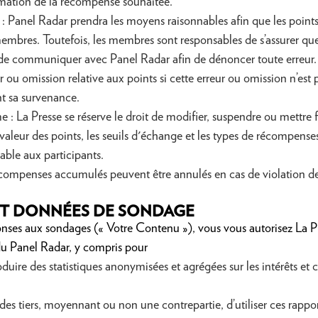
lamation de la récompense souhaitée.
 Panel Radar prendra les moyens raisonnables afin que les points
bres. Toutefois, les membres sont responsables de s’assurer que l
 de communiquer avec Panel Radar afin de dénoncer toute erreur.
 ou omission relative aux points si cette erreur ou omission n’est
t sa survenance.
: La Presse se réserve le droit de modifier, suspendre ou mettre
aleur des points, les seuils d'échange et les types de récompense
able aux participants.
récompenses accumulés peuvent être annulés en cas de violation d
T DONNÉES DE SONDAGE
ses aux sondages (« Votre Contenu »), vous vous autorisez La Pr
 du Panel Radar, y compris pour
oduire des statistiques anonymisées et agrégées sur les intérêts e
des tiers, moyennant ou non une contrepartie, d’utiliser ces rappor