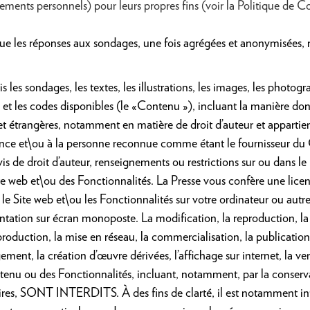
ments personnels) pour leurs propres fins (voir la Politique de Co
e les réponses aux sondages, une fois agrégées et anonymisées, ne
les sondages, les textes, les illustrations, les images, les photogra
els et les codes disponibles (le «Contenu »), incluant la manière do
 et étrangères, notamment
en matière de droit d’auteur et apparti
icence et\ou à la personne reconnue comme étant le fournisseur 
vis de droit d’auteur, renseignements ou restrictions sur ou dans
le
ite web et\ou des Fonctionnalités. La Presse vous confère une lice
er le Site web et\ou les Fonctionnalités sur votre ordinateur ou autr
entation sur écran monoposte. La modification, la reproduction, la d
eproduction, la mise en réseau, la commercialisation, la publication
ement, la création d’œuvre dérivées, l’affichage sur internet, la ve
tenu ou des Fonctionnalités, incluant, notamment, par la conserv
ires, SONT INTERDITS. À des fins de clarté, il est notamment int